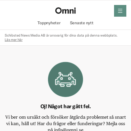
meny
Hem
Toppnyheter
Senaste nytt
Schibsted News Media AB är ansvarig för dina data på denna webbplats.
Läs mer här
Oj! Något har gått fel.
Vi ber om ursäkt och försöker åtgärda problemet så snart
vi kan, håll ut! Har du frågor eller funderingar? Mejla oss
på info@omni.se