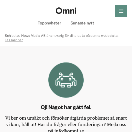
meny
Hem
Toppnyheter
Senaste nytt
Schibsted News Media AB är ansvarig för dina data på denna webbplats.
Läs mer här
Oj! Något har gått fel.
Vi ber om ursäkt och försöker åtgärda problemet så snart
vi kan, håll ut! Har du frågor eller funderingar? Mejla oss
på info@omni.se