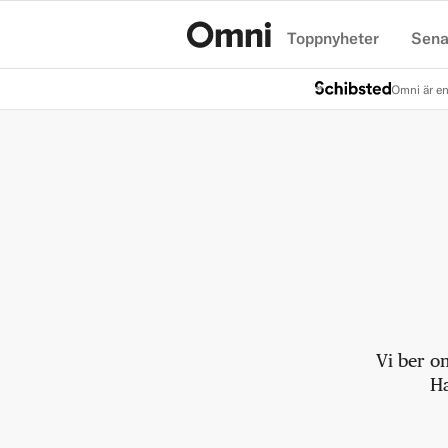
Toppnyheter
Sena
Hem
Omni är en
Vi ber o
Ha