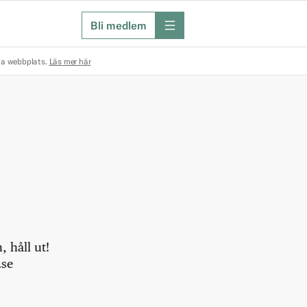
Bli medlem
meny
na webbplats.
Läs mer här
 håll ut!
.se