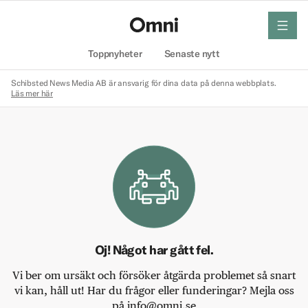
meny
Hem
Toppnyheter
Senaste nytt
Schibsted News Media AB är ansvarig för dina data på denna webbplats.
Läs mer här
Oj! Något har gått fel.
Vi ber om ursäkt och försöker åtgärda problemet så snart
vi kan, håll ut! Har du frågor eller funderingar? Mejla oss
på info@omni.se