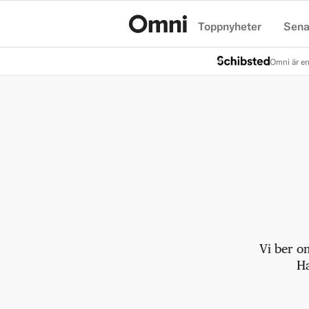
Toppnyheter
Sena
Hem
Omni är en
Vi ber o
Ha