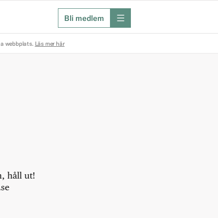
Bli medlem
meny
na webbplats.
Läs mer här
 håll ut!
.se