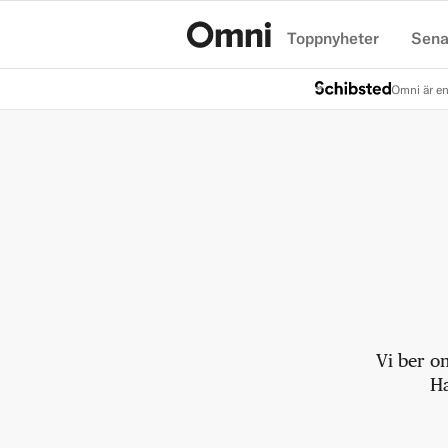
Toppnyheter
Sena
Hem
Omni är en
Vi ber o
Ha