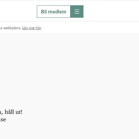
Bli medlem
meny
na webbplats.
Läs mer här
 håll ut!
.se