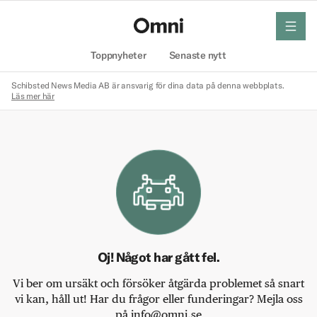
meny
Hem
Toppnyheter
Senaste nytt
Schibsted News Media AB är ansvarig för dina data på denna webbplats.
Läs mer här
Oj! Något har gått fel.
Vi ber om ursäkt och försöker åtgärda problemet så snart
vi kan, håll ut! Har du frågor eller funderingar? Mejla oss
på info@omni.se