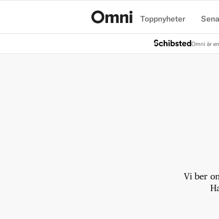
Toppnyheter
Sena
Hem
Omni är en
Vi ber o
Ha