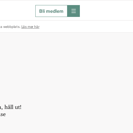
Bli medlem
meny
na webbplats.
Läs mer här
 håll ut!
.se