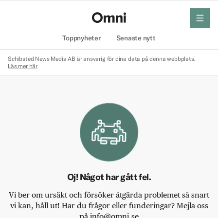
meny
Hem
Toppnyheter
Senaste nytt
Schibsted News Media AB är ansvarig för dina data på denna webbplats.
Läs mer här
Oj! Något har gått fel.
Vi ber om ursäkt och försöker åtgärda problemet så snart
vi kan, håll ut! Har du frågor eller funderingar? Mejla oss
på info@omni.se