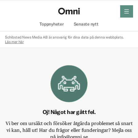
meny
Hem
Toppnyheter
Senaste nytt
Schibsted News Media AB är ansvarig för dina data på denna webbplats.
Läs mer här
Oj! Något har gått fel.
Vi ber om ursäkt och försöker åtgärda problemet så snart
vi kan, håll ut! Har du frågor eller funderingar? Mejla oss
på info@omni.se