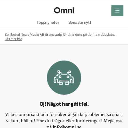
meny
Hem
Toppnyheter
Senaste nytt
Schibsted News Media AB är ansvarig för dina data på denna webbplats.
Läs mer här
Oj! Något har gått fel.
Vi ber om ursäkt och försöker åtgärda problemet så snart
vi kan, håll ut! Har du frågor eller funderingar? Mejla oss
på info@omni.se