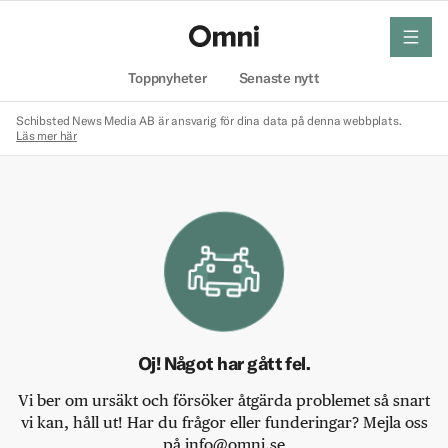
meny
Hem
Toppnyheter
Senaste nytt
Schibsted News Media AB är ansvarig för dina data på denna webbplats.
Läs mer här
Oj! Något har gått fel.
Vi ber om ursäkt och försöker åtgärda problemet så snart
vi kan, håll ut! Har du frågor eller funderingar? Mejla oss
på info@omni.se