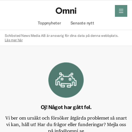
meny
Hem
Toppnyheter
Senaste nytt
Schibsted News Media AB är ansvarig för dina data på denna webbplats.
Läs mer här
Oj! Något har gått fel.
Vi ber om ursäkt och försöker åtgärda problemet så snart
vi kan, håll ut! Har du frågor eller funderingar? Mejla oss
på info@omni.se