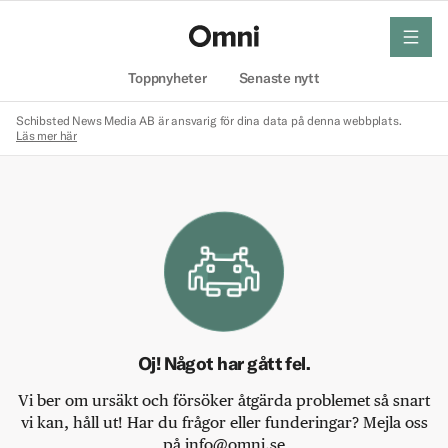
meny
Hem
Toppnyheter
Senaste nytt
Schibsted News Media AB är ansvarig för dina data på denna webbplats.
Läs mer här
Oj! Något har gått fel.
Vi ber om ursäkt och försöker åtgärda problemet så snart
vi kan, håll ut! Har du frågor eller funderingar? Mejla oss
på info@omni.se