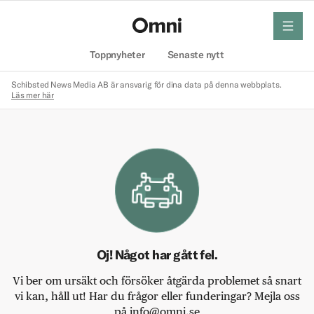
meny
Hem
Toppnyheter
Senaste nytt
Schibsted News Media AB är ansvarig för dina data på denna webbplats.
Läs mer här
Oj! Något har gått fel.
Vi ber om ursäkt och försöker åtgärda problemet så snart
vi kan, håll ut! Har du frågor eller funderingar? Mejla oss
på info@omni.se