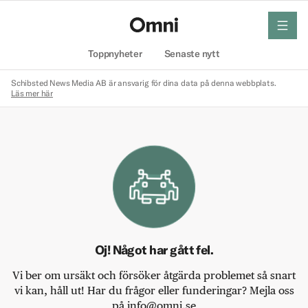
meny
Hem
Toppnyheter
Senaste nytt
Schibsted News Media AB är ansvarig för dina data på denna webbplats.
Läs mer här
Oj! Något har gått fel.
Vi ber om ursäkt och försöker åtgärda problemet så snart
vi kan, håll ut! Har du frågor eller funderingar? Mejla oss
på info@omni.se