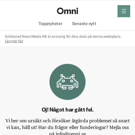
meny
Hem
Toppnyheter
Senaste nytt
Schibsted News Media AB är ansvarig för dina data på denna webbplats.
Läs mer här
Oj! Något har gått fel.
Vi ber om ursäkt och försöker åtgärda problemet så snart
vi kan, håll ut! Har du frågor eller funderingar? Mejla oss
på info@omni.se