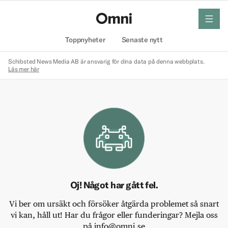
meny
Hem
Toppnyheter
Senaste nytt
Schibsted News Media AB är ansvarig för dina data på denna webbplats.
Läs mer här
Oj! Något har gått fel.
Vi ber om ursäkt och försöker åtgärda problemet så snart
vi kan, håll ut! Har du frågor eller funderingar? Mejla oss
på info@omni.se