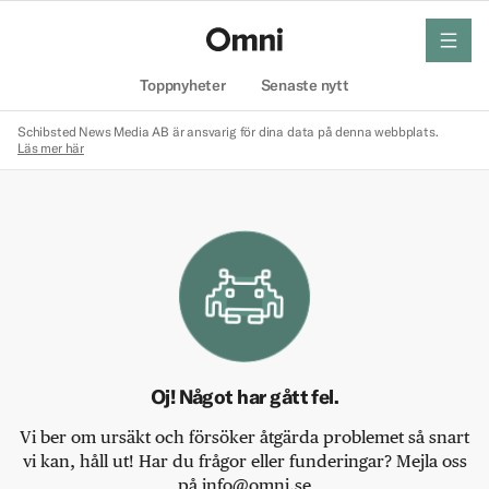
meny
Hem
Toppnyheter
Senaste nytt
Schibsted News Media AB är ansvarig för dina data på denna webbplats.
Läs mer här
Oj! Något har gått fel.
Vi ber om ursäkt och försöker åtgärda problemet så snart
vi kan, håll ut! Har du frågor eller funderingar? Mejla oss
på info@omni.se