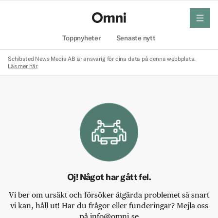
meny
Hem
Toppnyheter
Senaste nytt
Schibsted News Media AB är ansvarig för dina data på denna webbplats.
Läs mer här
Oj! Något har gått fel.
Vi ber om ursäkt och försöker åtgärda problemet så snart
vi kan, håll ut! Har du frågor eller funderingar? Mejla oss
på info@omni.se