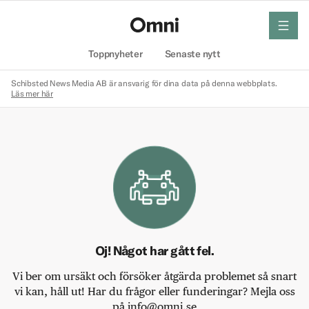
meny
Hem
Toppnyheter
Senaste nytt
Schibsted News Media AB är ansvarig för dina data på denna webbplats.
Läs mer här
Oj! Något har gått fel.
Vi ber om ursäkt och försöker åtgärda problemet så snart
vi kan, håll ut! Har du frågor eller funderingar? Mejla oss
på info@omni.se