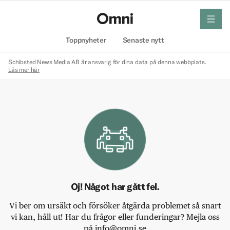
meny
Hem
Toppnyheter
Senaste nytt
Schibsted News Media AB är ansvarig för dina data på denna webbplats.
Läs mer här
Oj! Något har gått fel.
Vi ber om ursäkt och försöker åtgärda problemet så snart
vi kan, håll ut! Har du frågor eller funderingar? Mejla oss
på info@omni.se