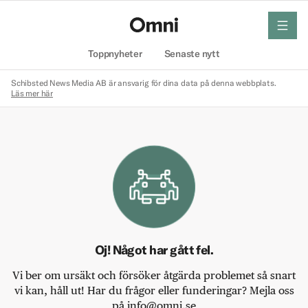
meny
Hem
Toppnyheter
Senaste nytt
Schibsted News Media AB är ansvarig för dina data på denna webbplats.
Läs mer här
Oj! Något har gått fel.
Vi ber om ursäkt och försöker åtgärda problemet så snart
vi kan, håll ut! Har du frågor eller funderingar? Mejla oss
på info@omni.se