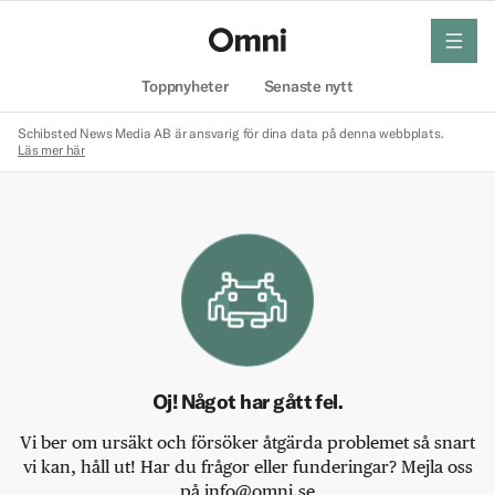
meny
Hem
Toppnyheter
Senaste nytt
Schibsted News Media AB är ansvarig för dina data på denna webbplats.
Läs mer här
Oj! Något har gått fel.
Vi ber om ursäkt och försöker åtgärda problemet så snart
vi kan, håll ut! Har du frågor eller funderingar? Mejla oss
på info@omni.se