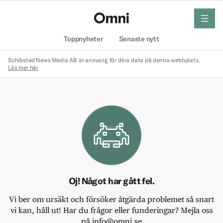
meny
Hem
Toppnyheter
Senaste nytt
Schibsted News Media AB är ansvarig för dina data på denna webbplats.
Läs mer här
Oj! Något har gått fel.
Vi ber om ursäkt och försöker åtgärda problemet så snart
vi kan, håll ut! Har du frågor eller funderingar? Mejla oss
på info@omni.se