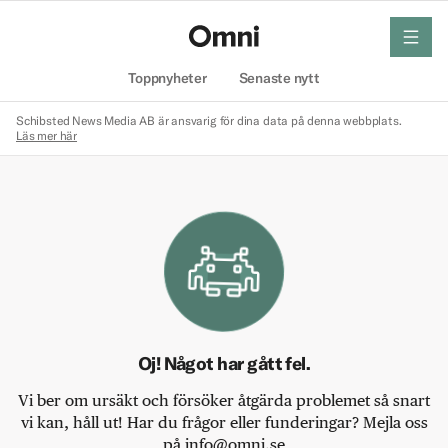
meny
Hem
Toppnyheter
Senaste nytt
Schibsted News Media AB är ansvarig för dina data på denna webbplats.
Läs mer här
Oj! Något har gått fel.
Vi ber om ursäkt och försöker åtgärda problemet så snart
vi kan, håll ut! Har du frågor eller funderingar? Mejla oss
på info@omni.se