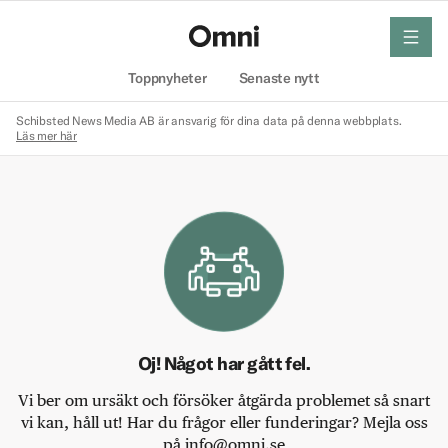
meny
Hem
Toppnyheter
Senaste nytt
Schibsted News Media AB är ansvarig för dina data på denna webbplats.
Läs mer här
Oj! Något har gått fel.
Vi ber om ursäkt och försöker åtgärda problemet så snart
vi kan, håll ut! Har du frågor eller funderingar? Mejla oss
på info@omni.se