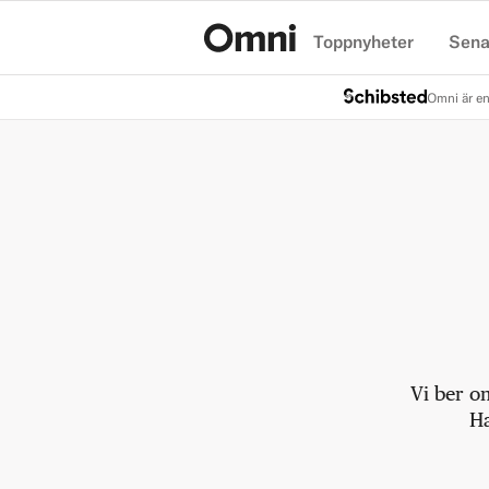
Toppnyheter
Sena
Hem
Omni är en
Vi ber o
Ha