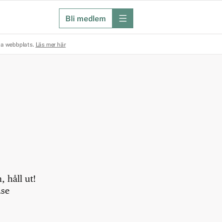
Bli medlem
meny
na webbplats.
Läs mer här
 håll ut!
.se