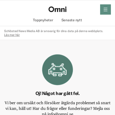
meny
Hem
Toppnyheter
Senaste nytt
Schibsted News Media AB är ansvarig för dina data på denna webbplats.
Läs mer här
Oj! Något har gått fel.
Vi ber om ursäkt och försöker åtgärda problemet så snart
vi kan, håll ut! Har du frågor eller funderingar? Mejla oss
på info@omni.se