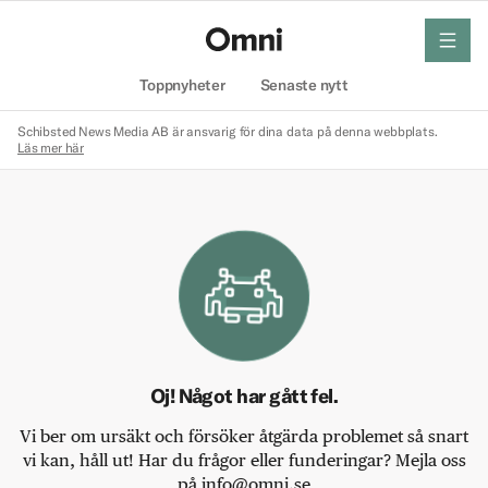
meny
Hem
Toppnyheter
Senaste nytt
Schibsted News Media AB är ansvarig för dina data på denna webbplats.
Läs mer här
Oj! Något har gått fel.
Vi ber om ursäkt och försöker åtgärda problemet så snart
vi kan, håll ut! Har du frågor eller funderingar? Mejla oss
på info@omni.se