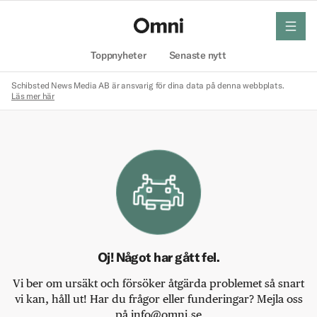
meny
Hem
Toppnyheter
Senaste nytt
Schibsted News Media AB är ansvarig för dina data på denna webbplats.
Läs mer här
Oj! Något har gått fel.
Vi ber om ursäkt och försöker åtgärda problemet så snart
vi kan, håll ut! Har du frågor eller funderingar? Mejla oss
på info@omni.se