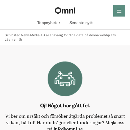
meny
Hem
Toppnyheter
Senaste nytt
Schibsted News Media AB är ansvarig för dina data på denna webbplats.
Läs mer här
Oj! Något har gått fel.
Vi ber om ursäkt och försöker åtgärda problemet så snart
vi kan, håll ut! Har du frågor eller funderingar? Mejla oss
på info@omni.se