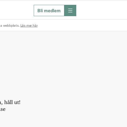
Bli medlem
meny
na webbplats.
Läs mer här
 håll ut!
.se