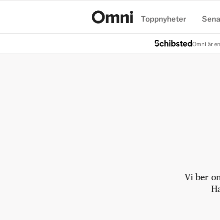
Toppnyheter
Sena
Hem
Omni är en
Vi ber o
Ha