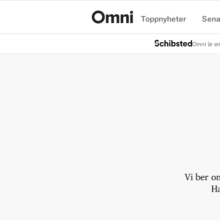
Toppnyheter
Sena
Hem
Omni är en
Vi ber o
Ha