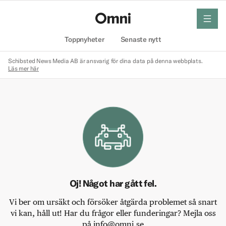
meny
Hem
Toppnyheter
Senaste nytt
Schibsted News Media AB är ansvarig för dina data på denna webbplats.
Läs mer här
Oj! Något har gått fel.
Vi ber om ursäkt och försöker åtgärda problemet så snart
vi kan, håll ut! Har du frågor eller funderingar? Mejla oss
på info@omni.se