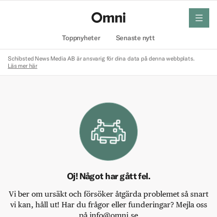
meny
Hem
Toppnyheter
Senaste nytt
Schibsted News Media AB är ansvarig för dina data på denna webbplats.
Läs mer här
Oj! Något har gått fel.
Vi ber om ursäkt och försöker åtgärda problemet så snart
vi kan, håll ut! Har du frågor eller funderingar? Mejla oss
på info@omni.se