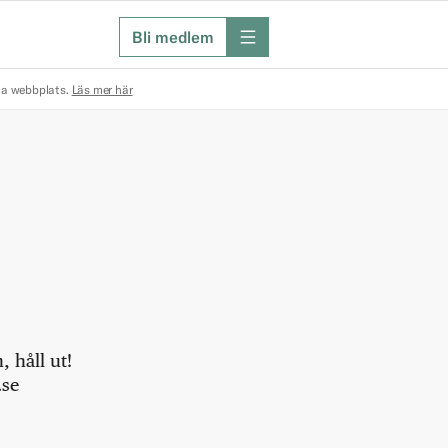
Bli medlem
meny
na webbplats.
Läs mer här
 håll ut!
.se