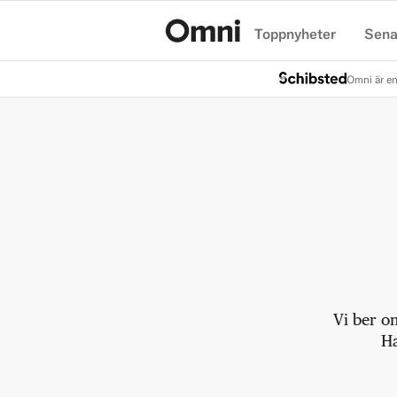
Toppnyheter
Sena
Hem
Omni är en
Vi ber o
Ha