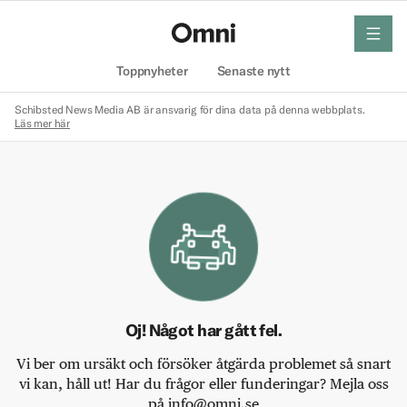
meny
Hem
Toppnyheter
Senaste nytt
Schibsted News Media AB är ansvarig för dina data på denna webbplats.
Läs mer här
Oj! Något har gått fel.
Vi ber om ursäkt och försöker åtgärda problemet så snart
vi kan, håll ut! Har du frågor eller funderingar? Mejla oss
på info@omni.se