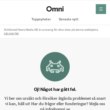
meny
Hem
Toppnyheter
Senaste nytt
Schibsted News Media AB är ansvarig för dina data på denna webbplats.
Läs mer här
Oj! Något har gått fel.
Vi ber om ursäkt och försöker åtgärda problemet så snart
vi kan, håll ut! Har du frågor eller funderingar? Mejla oss
på info@omni.se