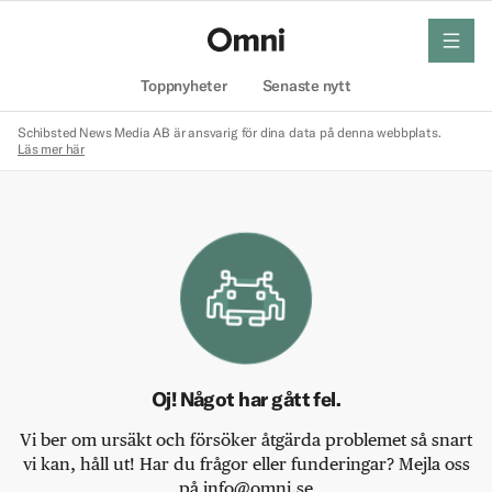
meny
Hem
Toppnyheter
Senaste nytt
Schibsted News Media AB är ansvarig för dina data på denna webbplats.
Läs mer här
Oj! Något har gått fel.
Vi ber om ursäkt och försöker åtgärda problemet så snart
vi kan, håll ut! Har du frågor eller funderingar? Mejla oss
på info@omni.se