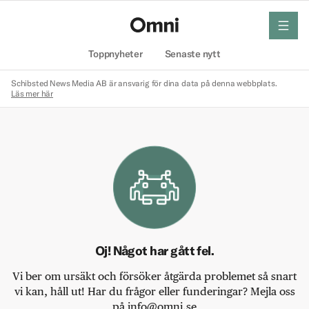
meny
Hem
Toppnyheter
Senaste nytt
Schibsted News Media AB är ansvarig för dina data på denna webbplats.
Läs mer här
Oj! Något har gått fel.
Vi ber om ursäkt och försöker åtgärda problemet så snart
vi kan, håll ut! Har du frågor eller funderingar? Mejla oss
på info@omni.se