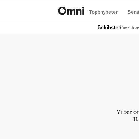
Toppnyheter
Sena
Hem
Omni är en
Vi ber o
Ha