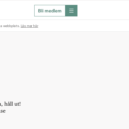
Bli medlem
meny
na webbplats.
Läs mer här
 håll ut!
.se