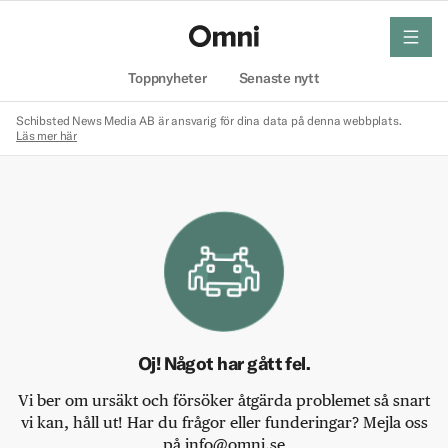
meny
Hem
Toppnyheter
Senaste nytt
Schibsted News Media AB är ansvarig för dina data på denna webbplats.
Läs mer här
Oj! Något har gått fel.
Vi ber om ursäkt och försöker åtgärda problemet så snart
vi kan, håll ut! Har du frågor eller funderingar? Mejla oss
på info@omni.se