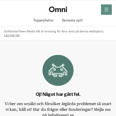
meny
Hem
Toppnyheter
Senaste nytt
Schibsted News Media AB är ansvarig för dina data på denna webbplats.
Läs mer här
Oj! Något har gått fel.
Vi ber om ursäkt och försöker åtgärda problemet så snart
vi kan, håll ut! Har du frågor eller funderingar? Mejla oss
på info@omni.se