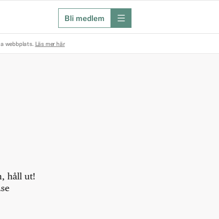
Bli medlem
meny
na webbplats.
Läs mer här
 håll ut!
.se