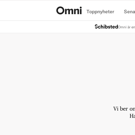
Toppnyheter
Sena
Hem
Omni är en
Vi ber o
Ha