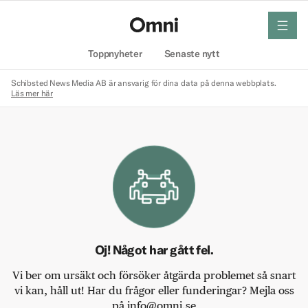
meny
Hem
Toppnyheter
Senaste nytt
Schibsted News Media AB är ansvarig för dina data på denna webbplats.
Läs mer här
Oj! Något har gått fel.
Vi ber om ursäkt och försöker åtgärda problemet så snart
vi kan, håll ut! Har du frågor eller funderingar? Mejla oss
på info@omni.se