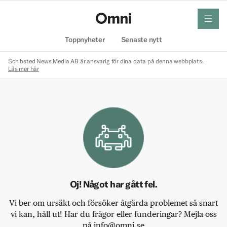
meny
Hem
Toppnyheter
Senaste nytt
Schibsted News Media AB är ansvarig för dina data på denna webbplats.
Läs mer här
Oj! Något har gått fel.
Vi ber om ursäkt och försöker åtgärda problemet så snart
vi kan, håll ut! Har du frågor eller funderingar? Mejla oss
på info@omni.se