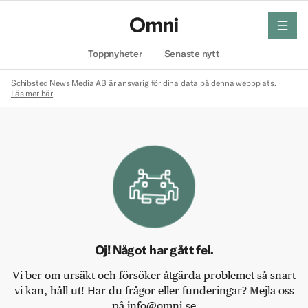
meny
Hem
Toppnyheter
Senaste nytt
Schibsted News Media AB är ansvarig för dina data på denna webbplats.
Läs mer här
Oj! Något har gått fel.
Vi ber om ursäkt och försöker åtgärda problemet så snart
vi kan, håll ut! Har du frågor eller funderingar? Mejla oss
på info@omni.se