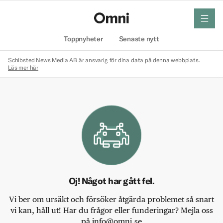
meny
Hem
Toppnyheter
Senaste nytt
Schibsted News Media AB är ansvarig för dina data på denna webbplats.
Läs mer här
Oj! Något har gått fel.
Vi ber om ursäkt och försöker åtgärda problemet så snart
vi kan, håll ut! Har du frågor eller funderingar? Mejla oss
på info@omni.se