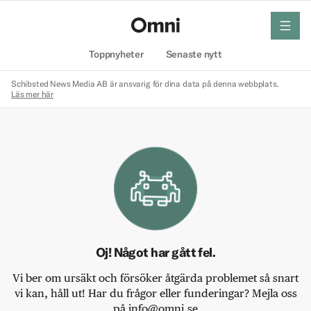
meny
Hem
Toppnyheter
Senaste nytt
Schibsted News Media AB är ansvarig för dina data på denna webbplats.
Läs mer här
Oj! Något har gått fel.
Vi ber om ursäkt och försöker åtgärda problemet så snart
vi kan, håll ut! Har du frågor eller funderingar? Mejla oss
på info@omni.se